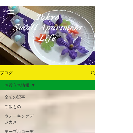
Tokyo
Small Apartment
Life
ブログ
お役立ち情報
ログイン
全ての記事
ご飯もの
ウォーキングデ
ジカメ
テーブルコーデ