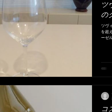
ツ
の
ツヴ
を超え
ーゼ
ド・
...
コ