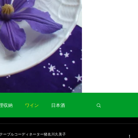
理収納
ワイン
日本酒
お役立ち情報
豆腐料理
卵料理
テーブルコーディネーター猪名川久美子