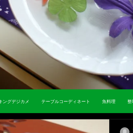
キングデジカメ
テーブルコーディネート
魚料理
整
ひき肉料理
ひとりを楽しむ
肉料理
Life Style