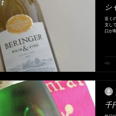
シ
近く
文し
口が
テト
純な料
千