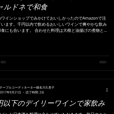
ャルドネで和食
のワインショップでみかけておいしかったのでAmazonで注
ています。千円以内で飲めるおいしいワインで爽やかな飲み
和食にも合います。 合わせた料理は大根と油揚げの煮物とポ
サラダです。大根もおいしい季節になりました。家庭では単
理が飽きが来なくてうれしいです...
テーブルコーディネーター猪名川久美子
2017年9月21日
読了時間: 2分
円以下のデイリーワインで家飲み