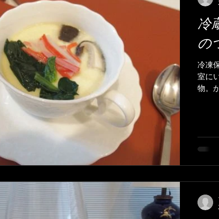
冷
コミュニティ
の
冷凍
室に
物。かつおぶ
出来