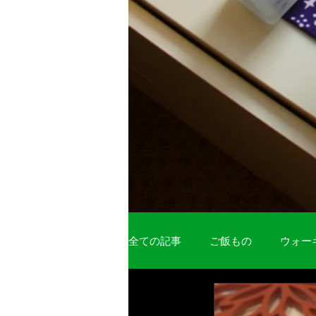
全ての記事
ご飯もの
ウォー
お菓子
日記
麺類