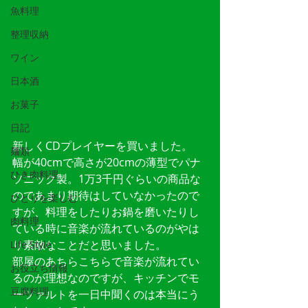
魚料理
整理収納
ワイン
日本酒
お菓子
日記
新しくCDプレイヤーを買いました。
麺類
幅が40cmで高さが20cmの薄型でパナ
ひき肉料理
ソニック製。1万3千円ぐらいの商品な
のであまり期待はしていなかったので
ひとりを楽しむ
すが、料理をしたりお鍋を磨いたりし
肉料理
ている時に音楽が流れているのがやは
り素敵なことだと思いました。
Life Style
部屋のあちらこちらで音楽が流れてい
お役立ち情報
るのが理想なのですが、キッチンでモ
豆腐料理
ーツァルトを一日中聞くのは本当にう