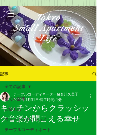
Tokyo
Small Apartment
Life
記事
全ての記事
テーブルコーディネーター猪名川久美子
ログイン
全ての記事
2020年1月31日
読了時間: 1分
キッチンからクラッシッ
ご飯もの
ク音楽が聞こえる幸せ
ウォーキングデジカメ
テーブルコーディネート