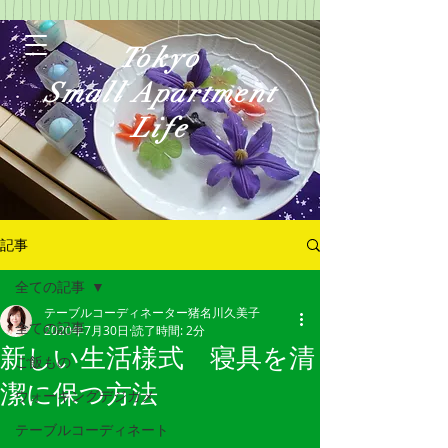
Tokyo
Small Apartment
Life
記事
全ての記事
テーブルコーディネーター猪名川久美子
ログイン
全ての記事
2020年7月30日
読了時間: 2分
新しい生活様式 寝具を清
ご飯もの
潔に保つ方法
ウォーキングデジカメ
テーブルコーディネート