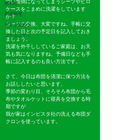
つい面倒になってしまうシーツやピロ
卵料理
ケースをこまめに洗濯をしています
野菜料理
か？
シーツの交換、大変ですね。手帳に交
今すぐ始める
換した日と次の予定日を記入しておき
コミュニティ
ましょう。
洗濯を外干ししているご家庭は、お天
気も気になりますね。予備日なども手
帳に記入するのも良い方法です。
さて、今日は布団を清潔に保つ方法を
お話ししたいと思います。
季節の変わり目、そろそろ布団から毛
布やタオルケットに寝具を交換する時
期ですが
我が家はインビスタ社の洗える布団ダ
クロンを使っています。