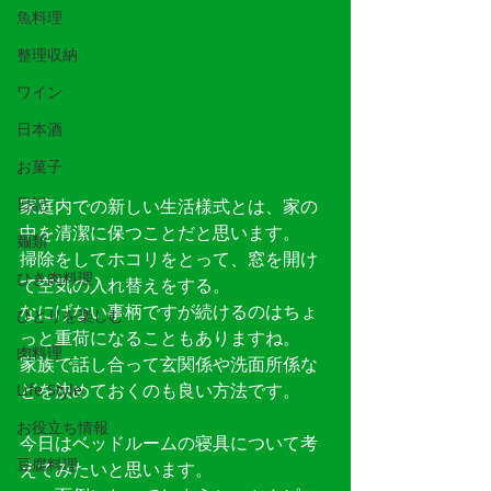
魚料理
整理収納
ワイン
日本酒
お菓子
日記
家庭内での新しい生活様式とは、家の
中を清潔に保つことだと思います。
麺類
掃除をしてホコリをとって、窓を開け
ひき肉料理
て空気の入れ替えをする。
なにげない事柄ですが続けるのはちょ
ひとりを楽しむ
っと重荷になることもありますね。
肉料理
家族で話し合って玄関係や洗面所係な
どを決めておくのも良い方法です。
Life Style
お役立ち情報
今日はベッドルームの寝具について考
豆腐料理
えてみたいと思います。