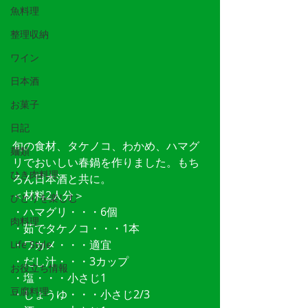
魚料理
整理収納
ワイン
日本酒
お菓子
日記
旬の食材、タケノコ、わかめ、ハマグ
麺類
リでおいしい春鍋を作りました。もち
ひき肉料理
ろん日本酒と共に。
＜材料2人分＞
ひとりを楽しむ
・ハマグリ・・・6個
肉料理
・茹でタケノコ・・・1本
・ワカメ・・・適宜
Life Style
・だし汁・・・3カップ
お役立ち情報
・塩・・・小さじ1
豆腐料理
・しょうゆ・・・小さじ2/3