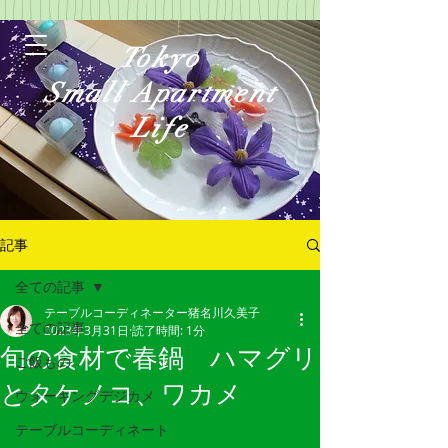
Tokyo
Small Apartment
Life
記事
全ての記事
テーブルコーディネーター猪名川久美子
ログイン
全ての記事
2023年3月31日
読了時間: 1分
旬の食材で春鍋 ハマグリ
ご飯もの
とタケノコ、ワカメ
ウォーキングデジカメ
テーブルコーディネート