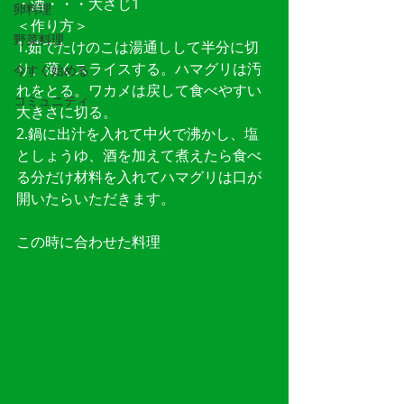
・酒・・・大さじ1
卵料理
＜作り方＞
野菜料理
1.茹でたけのこは湯通しして半分に切
り、薄くスライスする。ハマグリは汚
今すぐ始める
れをとる。ワカメは戻して食べやすい
コミュニティ
大きさに切る。
2.鍋に出汁を入れて中火で沸かし、塩
としょうゆ、酒を加えて煮えたら食べ
る分だけ材料を入れてハマグリは口が
開いたらいただきます。
この時に合わせた料理