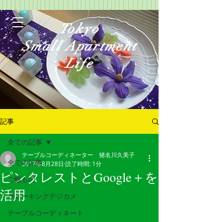
Tokyo
Small Apartment
Life
記事
全ての記事
テーブルコーディネーター 猪名川久美子
ログイン
全ての記事
2017年8月28日
読了時間: 1分
ピンタレストとGoogle＋を
ご飯もの
活用
ウォーキングデジカメ
テーブルコーディネート