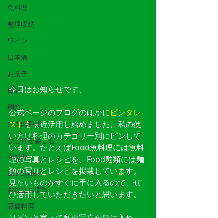
魚料理
整理収納
ワイン
日本酒
お菓子
今日はお知らせです。
日記
麺類
公式ページのブログのほかに
ピンタレ
スト
を最近活用し始めました。私の使
ひき肉料理
い方は料理のカテゴリー別にピンして
ひとりを楽しむ
います。たとえばFood魚料理には魚料
肉料理
理の写真とレシピを、Food麺類には麺
類の写真とレシピを掲載しています。
Life Style
見たいものがすぐに手に入るので、ぜ
お役立ち情報
ひ活用していただきたいと思います。
豆腐料理
リピンと言って私の写真が気に入れ