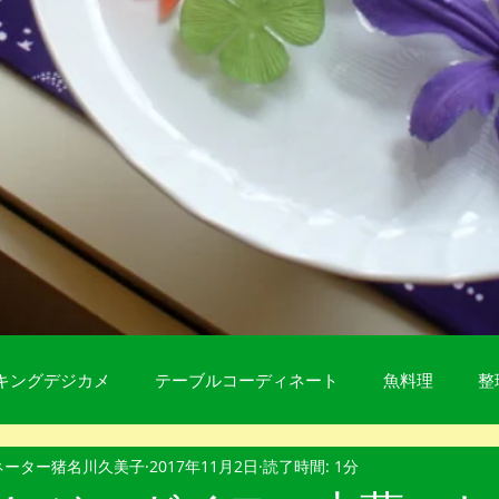
キングデジカメ
テーブルコーディネート
魚料理
整
ネーター猪名川久美子
2017年11月2日
読了時間: 1分
麺類
ひき肉料理
ひとりを楽しむ
肉料理
Lif