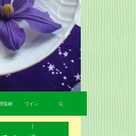
理収納
ワイン
e Style