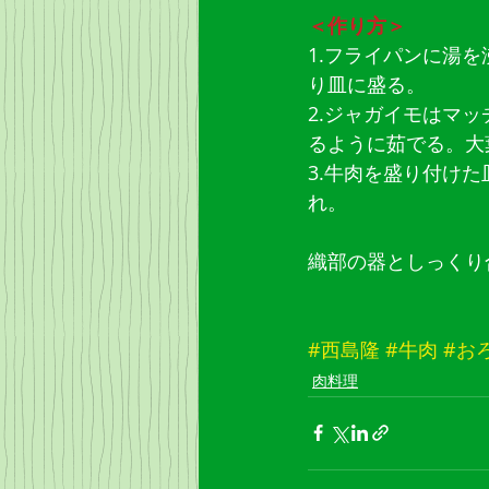
＜作り方＞
1.フライパンに湯
り皿に盛る。
2.ジャガイモはマ
るように茹でる。大
3.牛肉を盛り付け
れ。
織部の器としっくり
#西島隆
#牛肉
#お
肉料理