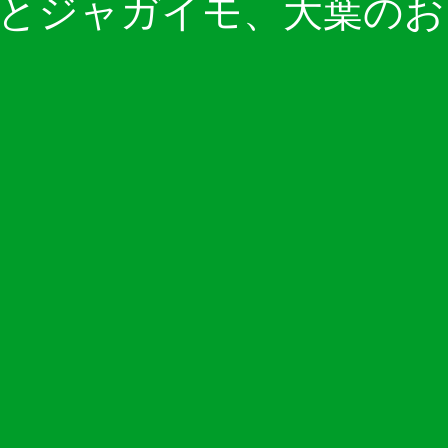
とジャガイモ、大葉のお
卵料理
野菜料理
今すぐ始める
コミュニティ