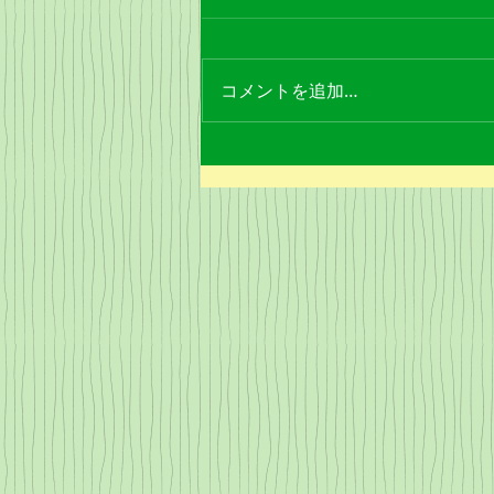
コメントを追加…
暑い夏こそ豚肉を 豚しゃぶ
肉と玉ねぎの塩炒め