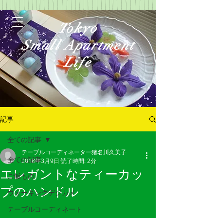
Tokyo
Small Apartment
Life
記事
全ての記事
テーブルコーディネーター猪名川久美子
ログイン
全ての記事
2018年3月9日
読了時間: 2分
エレガントなティーカッ
ご飯もの
プのハンドル
ウォーキングデジカメ
テーブルコーディネート