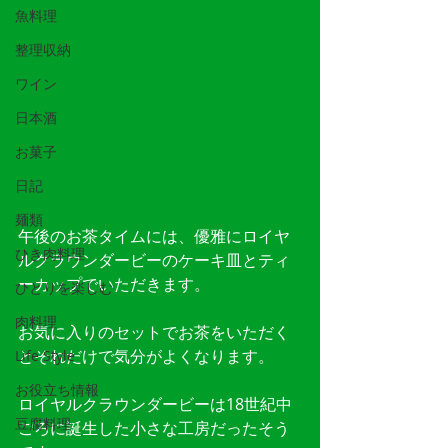
魚料理
整理収納
ワイン
日本酒
お菓子
日記
麺類
午後のお茶タイムには、優雅にロイヤ
ひき肉料理
ルクラウンダービーのケーキ皿とティ
ーカップでいただきます。
ひとりを楽しむ
肉料理
お気に入りのセットでお茶をいただく
とそれだけで気分がよくなります。
Life Style
お役立ち情報
ロイヤルクラウンダービーは18世紀中
豆腐料理
ごろに誕生した小さな工房だったそう