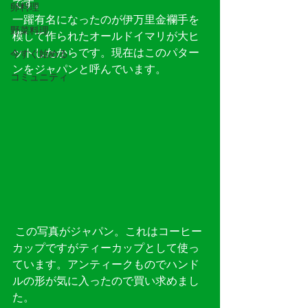
です。
卵料理
一躍有名になったのが伊万里金襴手を
野菜料理
模して作られたオールドイマリが大ヒ
ットしたからです。現在はこのパター
今すぐ始める
ンをジャパンと呼んでいます。
コミュニティ
 この写真がジャパン。これはコーヒー
カップですがティーカップとして使っ
ています。アンティークものでハンド
ルの形が気に入ったので買い求めまし
た。