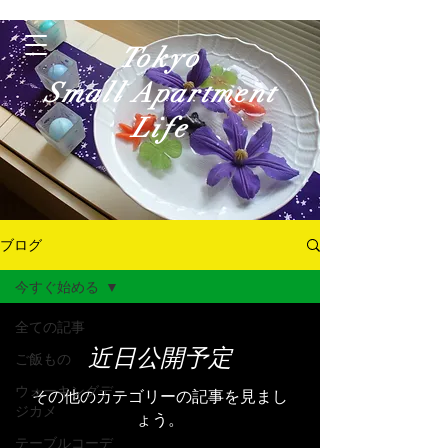
Tokyo
Small Apartment
Life
ブログ
今すぐ始める
ログイン
全ての記事
近日公開予定
ご飯もの
ウォーキングデ
その他のカテゴリーの記事を見まし
ジカメ
ょう。
テーブルコーデ