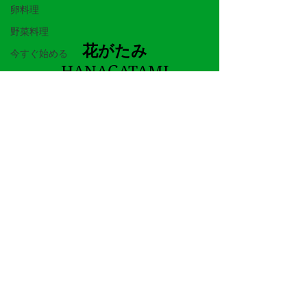
卵料理
野菜料理
花がたみ
今すぐ始める
HANAGATAMI
コミュニティ
TOKYO STYLE
猪名川久美子
日本 東京 恵比寿
k-tamakazura@nifty.com
© 2023 by Alison Knight. Proudly created
with
Wix.com