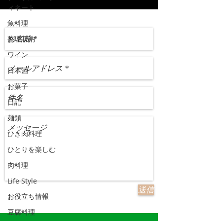
ィネート
魚料理
整理収納
ワイン
日本酒
お菓子
日記
麺類
ひき肉料理
ひとりを楽しむ
肉料理
Life Style
送信
お役立ち情報
豆腐料理