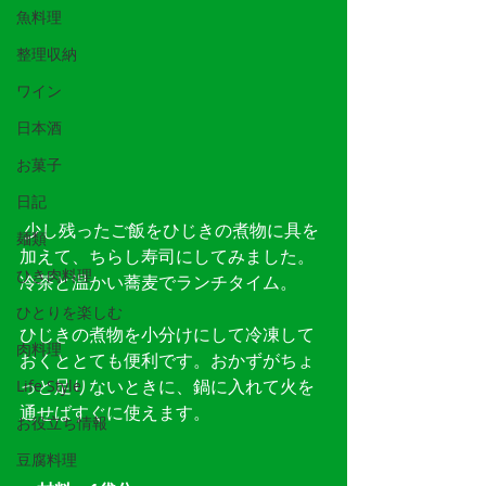
魚料理
整理収納
ワイン
日本酒
お菓子
日記
 少し残ったご飯をひじきの煮物に具を
麺類
加えて、ちらし寿司にしてみました。
ひき肉料理
冷茶と温かい蕎麦でランチタイム。
ひとりを楽しむ
ひじきの煮物を小分けにして冷凍して
肉料理
おくととても便利です。おかずがちょ
っと足りないときに、鍋に入れて火を
Life Style
通せばすぐに使えます。
お役立ち情報
豆腐料理