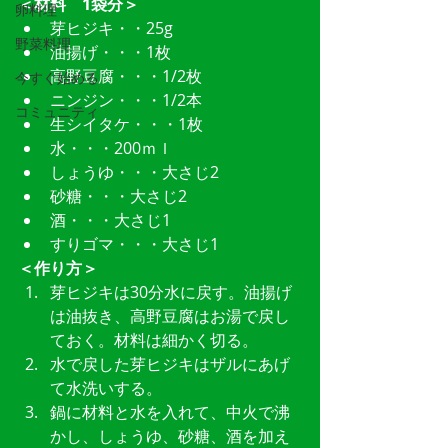
＜材料　1袋分＞
卵料理
芽ヒジキ・・25g  
野菜料理
油揚げ・・・1枚  
高野豆腐・・・1/2枚  
今すぐ始める
ニンジン・・・1/2本  
コミュニティ
生シイタケ・・・1枚  
水・・・200ｍｌ  
しょうゆ・・・大さじ2  
砂糖・・・大さじ2  
酒・・・大さじ1  
すりゴマ・・・大さじ1 
＜作り方＞
芽ヒジキは30分水に戻す。油揚げ
は油抜き、高野豆腐はお湯で戻し
ておく。材料は細かく切る。  
水で戻した芽ヒジキはザルにあげ
て水洗いする。  
鍋に材料と水を入れて、中火で沸
かし、しょうゆ、砂糖、酒を加え