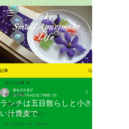
Tokyo
Small Apartment
Life
記事
全ての記事
猪名川久美子
ログイン
全ての記事
2017年7月4日
読了時間: 2分
ランチは五目散らしと小さ
ご飯もの
い汁蕎麦で
ウォーキングデジカメ
テーブルコーディネート